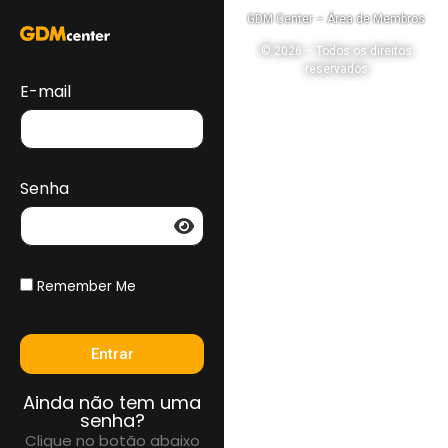
GDM Center – Área de Membros
© 2026 – Todos os direitos
reservados
E-mail
Senha
Remember Me
Entrar
Ainda não tem uma
senha?
Clique no botão abaixo