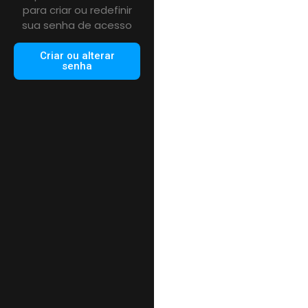
para criar ou redefinir
sua senha de acesso
Criar ou alterar
senha